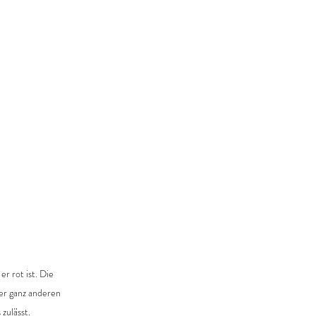
r rot ist. Die 
er ganz anderen 
zulässt.