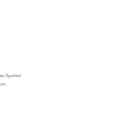
en, Spachtel 
ten.