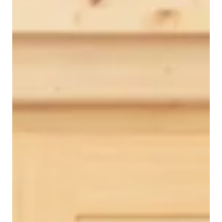
Gruppen von Hobby-Musikern mitzumachen. Dazu musst du
nicht perfekt sein. Sobald du Noten lesen kannst und ein leichtes
bis mittleres Niveau erreicht hast, kannst du dabei sein als Sänger,
Gitarrist, Pianist, Drummer, Bass etc. Hier ein Beispiel
Singen/Piano: Höre mal rein, indem du den Link mit der Türe
öffnest und dann die Türklinke auf dem Bild an