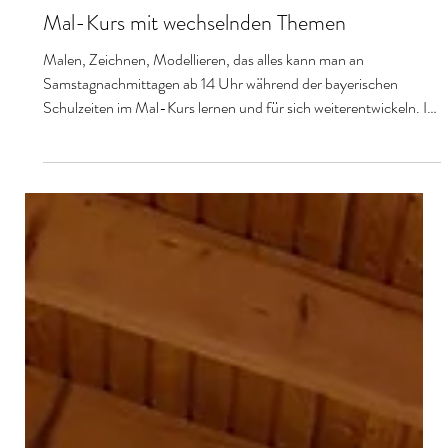
Mal-Kurs mit wechselnden Themen
Malen, Zeichnen, Modellieren, das alles kann man an
Samstagnachmittagen ab 14 Uhr während der bayerischen
Schulzeiten im Mal-Kurs lernen und für sich weiterentwickeln. In
diesem Jahr haben wir viel in Öl gemalt. Unterstützt hat uns dabei
ab und zu die Münchner Künstlerin Elena Bulatova: in
grundlegenden Techniken, klaren Kompositionen mit besonderen
Aufgaben hinsichtlich Formen, sowie Licht, Schatten und
Perspektive. Melde dich an, um die nächsten Lerneinheiten nicht
zu verpa